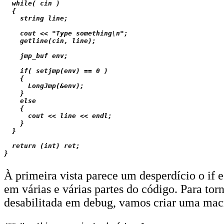
  while( cin )

  {

    string line;

    cout << "Type something\n";

    getline(cin, line);

    jmp_buf env;

    if( setjmp(env) == 0 )

    {

      LongJmp(&env);

    }

    else

    {

      cout << line << endl;

    }

  }

  return (int) ret;

À primeira vista parece um desperdício o if 
em várias e várias partes do código. Para tor
desabilitada em debug, vamos criar uma mac