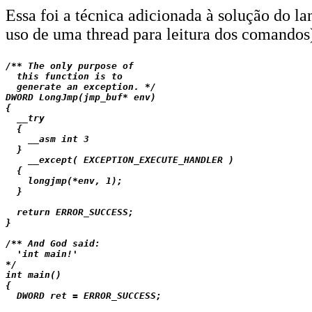
Essa foi a técnica adicionada à solução do l
uso de uma thread para leitura dos comandos
/** The only purpose of

  this function is to

  generate an exception. */

DWORD LongJmp(jmp_buf* env)

{

  __try

  {

    __asm int 3

  }

    __except( EXCEPTION_EXECUTE_HANDLER )

  {

    longjmp(*env, 1);

  }

  return ERROR_SUCCESS;

}

/** And God said:

  'int main!'

*/

int main()

{

  DWORD ret = ERROR_SUCCESS;
