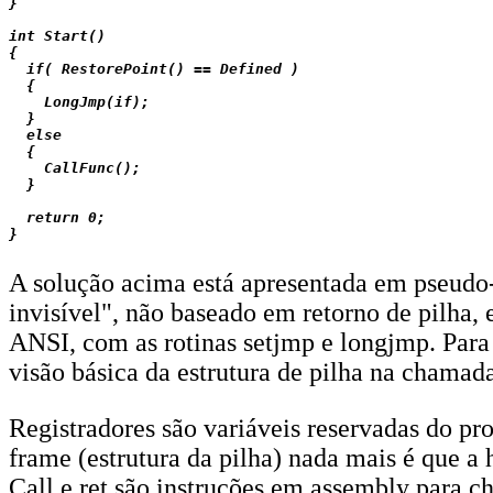
}

int Start()

{

  if( RestorePoint() == Defined )

  {

    LongJmp(if);

  }

  else

  {

    CallFunc();

  }

  return 0;

A solução acima está apresentada em pseudo-c
invisível", não baseado em retorno de pilha
ANSI, com as rotinas setjmp e longjmp. Para
visão básica da estrutura de pilha na chamad
Registradores são variáveis reservadas do pr
frame (estrutura da pilha) nada mais é que
Call e ret são instruções em assembly para c