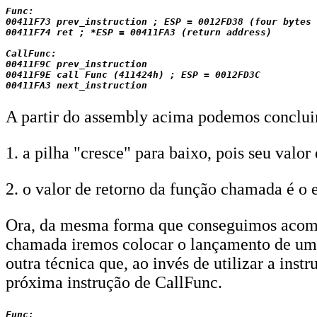
Func:

00411F73 prev_instruction ; ESP = 0012FD38 (four bytes 
00411F74 ret ; *ESP = 00411FA3 (return address)

CallFunc:

00411F9C prev_instruction

00411F9E call Func (411424h) ; ESP = 0012FD3C

A partir do assembly acima podemos conclui
1. a pilha "cresce" para baixo, pois seu va
2. o valor de retorno da função chamada é o
Ora, da mesma forma que conseguimos acompa
chamada iremos colocar o lançamento de uma
outra técnica que, ao invés de utilizar a inst
próxima instrução de CallFunc.
Func:
