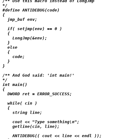
/** Use this macro instead of LongJmp

*/

#define ANTIDEBUG(code)

{

  jmp_buf env;

  if( setjmp(env) == 0 )

  {

    LongJmp(&env);

  }

  else

  {

    code;

  }

}

/** And God said: 'int main!'

*/

int main()

{

  DWORD ret = ERROR_SUCCESS;

  while( cin )

  {

    string line;

    cout << "Type something\n";

    getline(cin, line);

    ANTIDEBUG(( cout << line << endl ));
