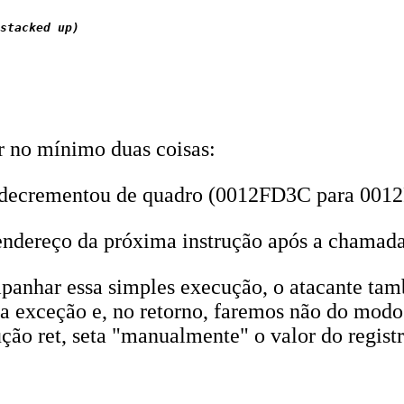
stacked up)

r no mínimo duas coisas:
lor decrementou de quadro (0012FD3C para 001
 endereço da próxima instrução após a chamada
nhar essa simples execução, o atacante tamb
 exceção e, no retorno, faremos não do modo
rução ret, seta "manualmente" o valor do regist