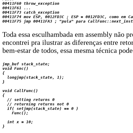
00411F60 throw_exception

00411F61 ...

00411F73 catch_exception

00411F74 mov ESP, 0012FD3C ; ESP = 0012FD3C, como em Ca
Toda essa esculhambada em assembly não pre
encontrei pra ilustrar as diferenças entre ret
bem-estar de todos, essa mesma técnica pod
jmp_buf stack_state;

void Func()

{

  longjmp(stack_state, 1);

}

void CallFunc()

{

  // setting returns 0

  // returning returns not 0

  if( setjmp(stack_state) == 0 )

    Func();

  int x = 10;
