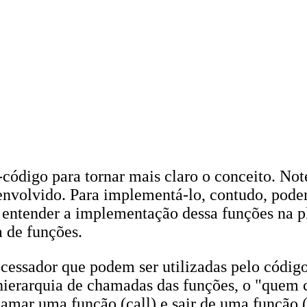
ódigo para tornar mais claro o conceito. Not
, envolvido. Para implementá-lo, contudo, pod
 entender a implementação dessa funções na 
a de funções.
ocessador que podem ser utilizadas pelo códig
 a hierarquia de chamadas das funções, o "qu
hamar uma função (call) e sair de uma função 