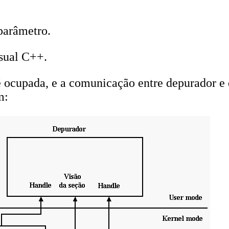
parâmetro.
isual C++.
 é ocupada, e a comunicação entre depurador e
m: