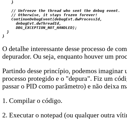
    }

    // Unfreeze the thread who sent the debug event.

    // Otherwise, it stays frozen forever!

    ContinueDebugEvent(debugEvt.dwProcessId,

      debugEvt.dwThreadId,

      DBG_EXCEPTION_NOT_HANDLED);

  }

O detalhe interessante desse processo de c
depurador. Ou seja, enquanto houver um proc
Partindo desse princípio, podemos imaginar 
processo protegido e o "depura". Fiz um códi
passar o PID como parâmetro) e não deixa mai
1. Compilar o código.
2. Executar o notepad (ou qualquer outra vít