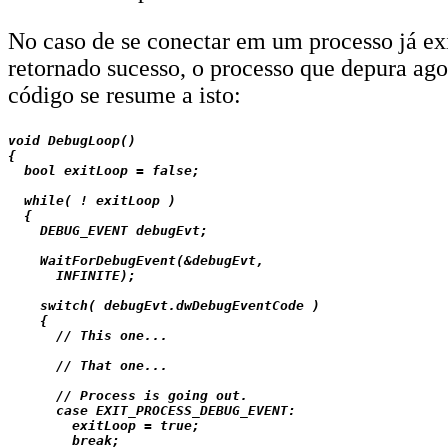
No caso de se conectar em um processo já ex
retornado sucesso, o processo que depura ag
código se resume a isto:
void DebugLoop()

{

  bool exitLoop = false;

  while( ! exitLoop )

  {

    DEBUG_EVENT debugEvt;

    WaitForDebugEvent(&debugEvt,

      INFINITE);

    switch( debugEvt.dwDebugEventCode )

    {

      // This one...

      // That one...

      // Process is going out.

      case EXIT_PROCESS_DEBUG_EVENT:

        exitLoop = true;

        break;
