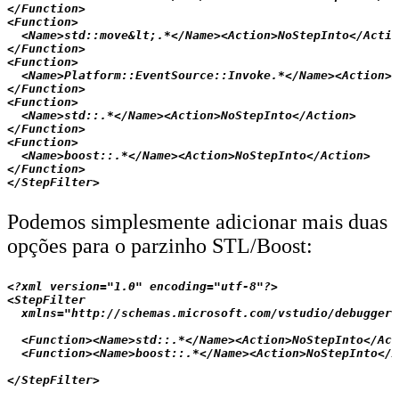
</Function>

<Function>

  <Name>std::move&lt;.*</Name><Action>NoStepInto</Actio
</Function>

<Function>

  <Name>Platform::EventSource::Invoke.*</Name><Action>N
</Function>

<Function>

  <Name>std::.*</Name><Action>NoStepInto</Action>

</Function>

<Function>

  <Name>boost::.*</Name><Action>NoStepInto</Action>

</Function>

Podemos simplesmente adicionar mais duas
opções para o parzinho STL/Boost:
<?xml version="1.0" encoding="utf-8"?>

<StepFilter 

  xmlns="http://schemas.microsoft.com/vstudio/debugger/
  <Function><Name>std::.*</Name><Action>NoStepInto</Act
  <Function><Name>boost::.*</Name><Action>NoStepInto</A