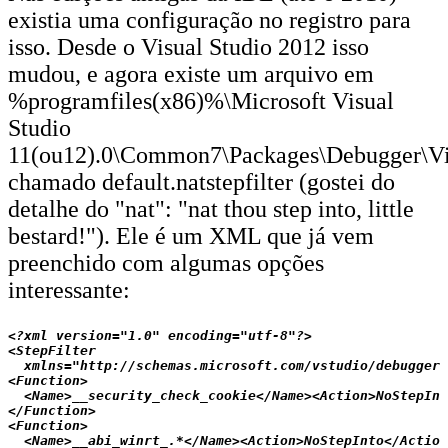
existia uma configuração no registro para
isso. Desde o Visual Studio 2012 isso
mudou, e agora existe um arquivo em
%programfiles(x86)%\Microsoft Visual
Studio
11(ou12).0\Common7\Packages\Debugger\Vis
chamado default.natstepfilter (gostei do
detalhe do "nat": "nat thou step into, little
bestard!"). Ele é um XML que já vem
preenchido com algumas opções
interessante:
<?xml version="1.0" encoding="utf-8"?>

<StepFilter 

  xmlns="http://schemas.microsoft.com/vstudio/debugger/
<Function>

  <Name>__security_check_cookie</Name><Action>NoStepInt
</Function>

<Function>

  <Name>__abi_winrt_.*</Name><Action>NoStepInto</Action