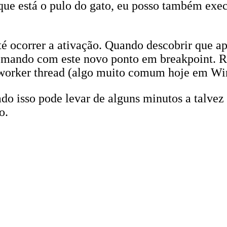
í que está o pulo do gato, eu posso também exe
té ocorrer a ativação. Quando descobrir que a
omando com este novo ponto em breakpoint. R
worker thread (algo muito comum hoje em Wi
 isso pode levar de alguns minutos a talvez
o.