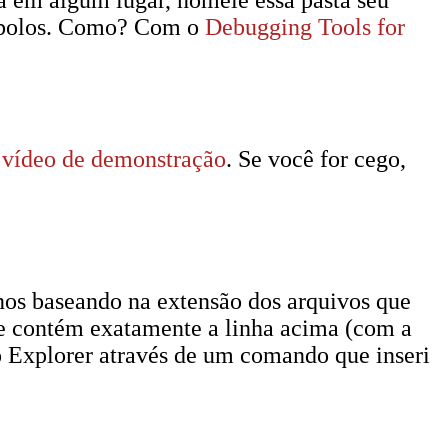
ta em algum lugar, nomeie essa pasta seu
símbolos. Como? Com o
Debugging Tools for
e
vídeo de demonstração
. Se você for cego,
os baseando na extensão dos arquivos que
ue contém exatamente a linha acima (com a
xplorer através de um comando que inseri