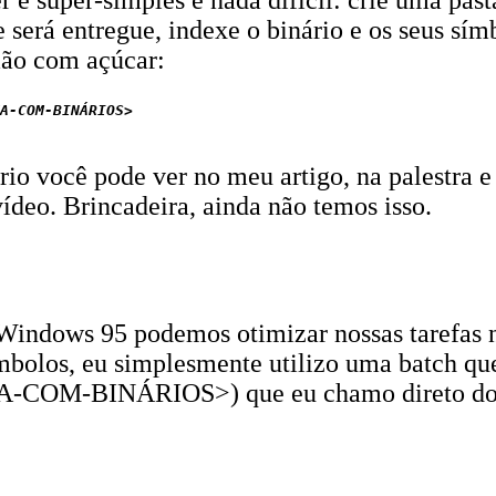
r é super-simples e nada difícil: crie uma pas
ue será entregue, indexe o binário e os seus 
ão com açúcar:
A-COM-BINÁRIOS>

ário você pode ver no meu artigo, na palestra 
deo. Brincadeira, ainda não temos isso.
indows 95 podemos otimizar nossas tarefas n
ímbolos, eu simplesmente utilizo uma batch q
-COM-BINÁRIOS>) que eu chamo direto do E