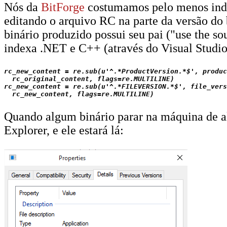
Nós da
BitForge
costumamos pelo menos index
editando o arquivo RC na parte da versão do 
binário produzido possui seu pai ("use the s
indexa .NET e C++ (através do Visual Studio
rc_new_content = re.sub(u'^.*ProductVersion.*$', produc
  rc_original_content, flags=re.MULTILINE)

rc_new_content = re.sub(u'^.*FILEVERSION.*$', file_vers
Quando algum binário parar na máquina de al
Explorer, e ele estará lá: