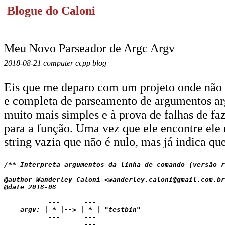
Blogue do Caloni
Meu Novo Parseador de Argc Argv
2018-08-21 computer ccpp blog
Eis que me deparo com um projeto onde não p
e completa de parseamento de argumentos arg
muito mais simples e à prova de falhas de f
para a função. Uma vez que ele encontre ele
string vazia que não é nulo, mas já indica qu
/** Interpreta argumentos da linha de comando (versão r
@author Wanderley Caloni <wanderley.caloni@gmail.com.br
@date 2018-08

           ---      --- 

    argv: | * |--> | * | "testbin"

           ---      --- 

                    --- 
