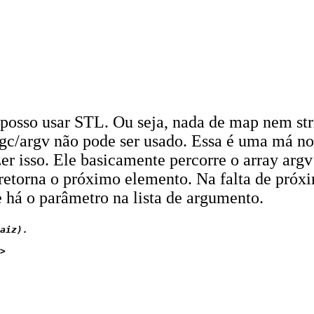
osso usar STL. Ou seja, nada de map nem stri
c/argv não pode ser usado. Essa é uma má not
azer isso. Ele basicamente percorre o array a
 retorna o próximo elemento. Na falta de pró
e há o parâmetro na lista de argumento.
aiz).

>
