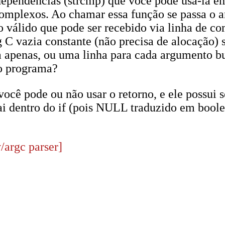
 dependências (strcmp) que você pode usá-la 
omplexos. Ao chamar essa função se passa o ar
álido que pode ser recebido via linha de co
 C vazia constante (não precisa de alocação) s
apenas, ou uma linha para cada argumento bus
o programa?
cê pode ou não usar o retorno, e ele possui 
ai dentro do if (pois NULL traduzido em boole
/argc parser]