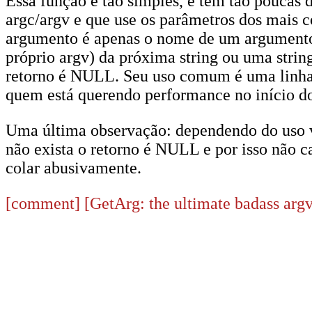
Essa função é tão simples, e tem tão poucas
argc/argv e que use os parâmetros dos mais c
argumento é apenas o nome de um argumento v
próprio argv) da próxima string ou uma string
retorno é NULL. Seu uso comum é uma linha 
quem está querendo performance no início d
Uma última observação: dependendo do uso vo
não exista o retorno é NULL e por isso não c
colar abusivamente.
[comment]
[GetArg: the ultimate badass argv