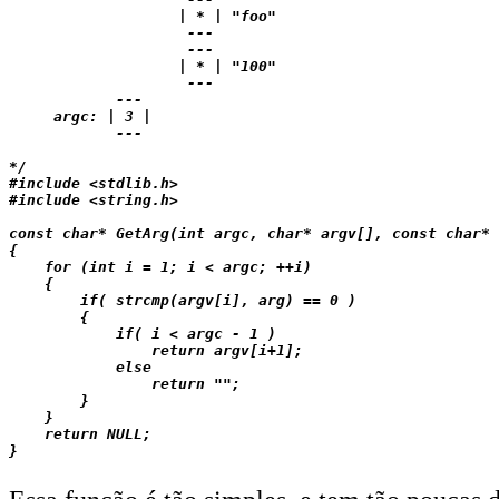
                   | * | "foo"

                    --- 

                    --- 

                   | * | "100"

                    --- 

            --- 

     argc: | 3 |

            --- 

*/

#include <stdlib.h>

#include <string.h>

const char* GetArg(int argc, char* argv[], const char* 
{

    for (int i = 1; i < argc; ++i)

    {

        if( strcmp(argv[i], arg) == 0 )

        {

            if( i < argc - 1 )

                return argv[i+1];

            else

                return "";

        }

    }

    return NULL;
