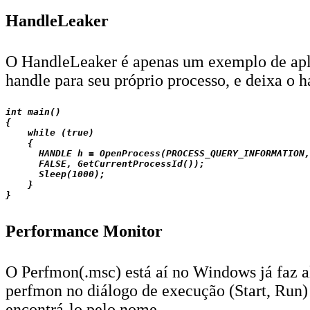
HandleLeaker
O HandleLeaker é apenas um exemplo de aplic
handle para seu próprio processo, e deixa 
int main()

{

    while (true)

    {

      HANDLE h = OpenProcess(PROCESS_QUERY_INFORMATION,

      FALSE, GetCurrentProcessId());

      Sleep(1000);

    }

Performance Monitor
O Perfmon(.msc) está aí no Windows já faz a
perfmon no diálogo de execução (Start, Run
encontrá-lo pelo nome.