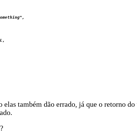
omething",

L,

 elas também dão errado, já que o retorno do 
ado.
k?