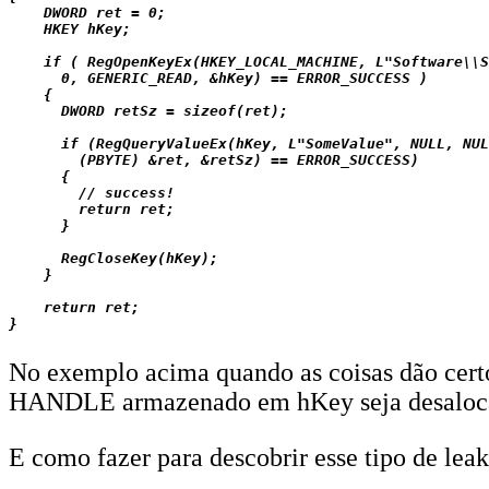
    DWORD ret = 0;

    HKEY hKey;

    if ( RegOpenKeyEx(HKEY_LOCAL_MACHINE, L"Software\\S
      0, GENERIC_READ, &hKey) == ERROR_SUCCESS )

    {

      DWORD retSz = sizeof(ret);

      if (RegQueryValueEx(hKey, L"SomeValue", NULL, NUL
        (PBYTE) &ret, &retSz) == ERROR_SUCCESS)

      {

        // success!

        return ret;

      }

      RegCloseKey(hKey);

    }

    return ret;

No exemplo acima quando as coisas dão certo
HANDLE armazenado em hKey seja desaloc
E como fazer para descobrir esse tipo de lea