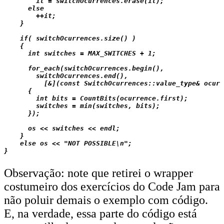
        it = switchOcurrences.erase(it);

      else

        ++it;

    }

    if( switchOcurrences.size() )

    {

      int switches = MAX_SWITCHES + 1;

      for_each(switchOcurrences.begin(),

        switchOcurrences.end(),

          [&](const SwitchOcurrences::value_type& ocurr
      {

        int bits = CountBits(ocurrence.first);

        switches = min(switches, bits);

      });

      os << switches << endl;

    }

    else os << "NOT POSSIBLE\n";

Observação: note que retirei o wrapper
costumeiro dos exercícios do Code Jam para
não poluir demais o exemplo com código.
E, na verdade, essa parte do código está