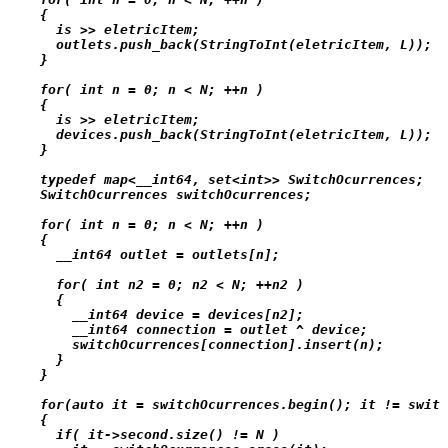
    {

      is >> eletricItem;

      outlets.push_back(StringToInt(eletricItem, L));

    }

    for( int n = 0; n < N; ++n )

    {

      is >> eletricItem;

      devices.push_back(StringToInt(eletricItem, L));

    }

    typedef map<__int64, set<int>> SwitchOcurrences;

    SwitchOcurrences switchOcurrences;

    for( int n = 0; n < N; ++n )

    {

      __int64 outlet = outlets[n];

      for( int n2 = 0; n2 < N; ++n2 )

      {

        __int64 device = devices[n2];

        __int64 connection = outlet ^ device;

        switchOcurrences[connection].insert(n);

      }

    }

    for(auto it = switchOcurrences.begin(); it != switc
    {

      if( it->second.size() != N )
