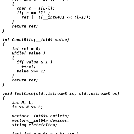
    {

      char c = s[L-l];

      if( c == '1' )

        ret |= ((__int64)1 << (l-1));

    }

    return ret;

}

int CountBits(__int64 value)

{

    int ret = 0;

    while( value )

    {

      if( value & 1 )

        ++ret;

      value >>= 1;

    }

    return ret;

}

void TestCase(std::istream& is, std::ostream& os)

{

    int N, L;

    is >> N >> L;

    vector<__int64> outlets;

    vector<__int64> devices;

    string eletricItem;

    for( int n = 0; n < N; ++n )
