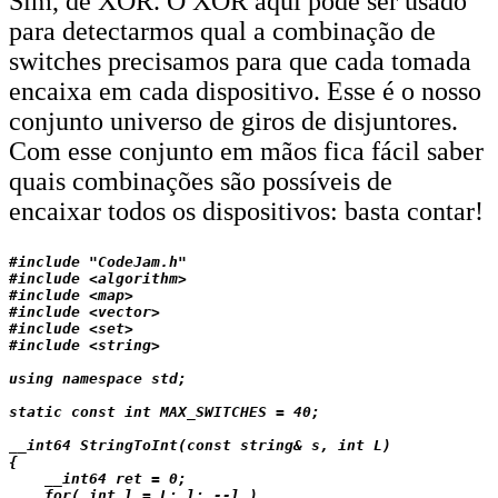
Sim, de XOR. O XOR aqui pode ser usado
para detectarmos qual a combinação de
switches precisamos para que cada tomada
encaixa em cada dispositivo. Esse é o nosso
conjunto universo de giros de disjuntores.
Com esse conjunto em mãos fica fácil saber
quais combinações são possíveis de
encaixar todos os dispositivos: basta contar!
#include "CodeJam.h"

#include <algorithm>

#include <map>

#include <vector>

#include <set>

#include <string>

using namespace std;

static const int MAX_SWITCHES = 40;

__int64 StringToInt(const string& s, int L)

{

    __int64 ret = 0;

    for( int l = L; l; --l )
