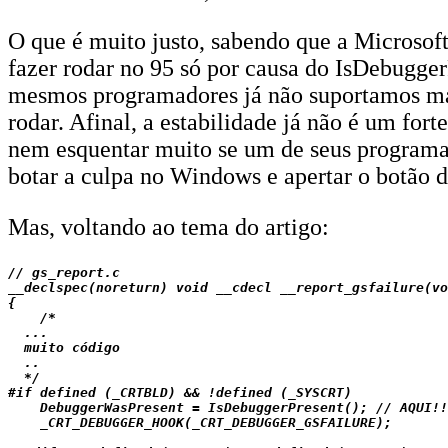
O que é muito justo, sabendo que a Microsoft
fazer rodar no 95 só por causa do IsDebugge
mesmos programadores já não suportamos mais
rodar. Afinal, a estabilidade já não é um fo
nem esquentar muito se um de seus programa
botar a culpa no Windows e apertar o botão d
Mas, voltando ao tema do artigo:
// gs_report.c

__declspec(noreturn) void __cdecl __report_gsfailure(vo
{

    /*

  ...

  muito código

  ..

  */

#if defined (_CRTBLD) && !defined (_SYSCRT)

    DebuggerWasPresent = IsDebuggerPresent(); // AQUI!!
    _CRT_DEBUGGER_HOOK(_CRT_DEBUGGER_GSFAILURE);
