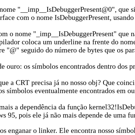
nome "__imp__IsDebuggerPresent@0", que si
rface com o nome IsDebuggerPresent, usando 
om o nome "_imp__IsDebuggerPresent" que n
lador coloca um underline na frente do nome 
e "@" seguido do número de bytes que os par
e ouro: os símbolos encontrados dentro dos pr
que a CRT precisa já no nosso obj? Que coinc
os símbolos eventualmente encontrados em out
 mais a dependência da função kernel32!IsDeb
95, pois ele já não mais depende de uma funç
s enganar o linker. Ele encontra nosso símbolo