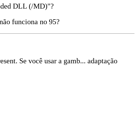
eaded DLL (/MD)"?
 não funciona no 95?
sent. Se você usar a gamb... adaptação