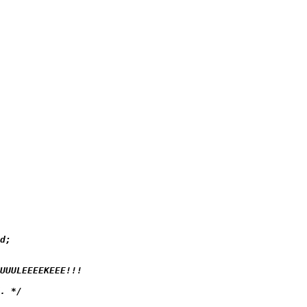
d;

UUULEEEEKEEE!!!

. */
