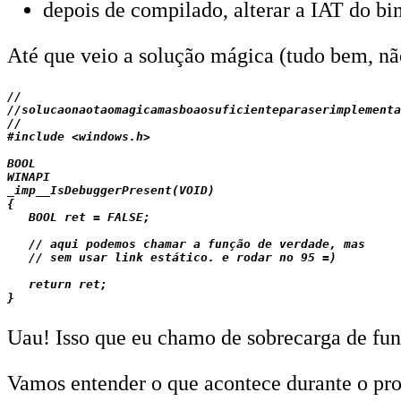
depois de compilado, alterar a IAT do bin
Até que veio a solução mágica (tudo bem, nã
//

//solucaonaotaomagicamasboaosuficienteparaserimplementa
//

#include <windows.h>

BOOL

WINAPI

_imp__IsDebuggerPresent(VOID)

{

   BOOL ret = FALSE;

   // aqui podemos chamar a função de verdade, mas

   // sem usar link estático. e rodar no 95 =)

   return ret;

Uau! Isso que eu chamo de sobrecarga de funç
Vamos entender o que acontece durante o pro