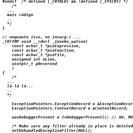
#endif  /* defined (_CRTBLD) && !defined (_SYSCRT) */

    /*

  ...

  mais código

  ..

  */

}

// enquanto isso, no invarg.c ...

_CRTIMP void __cdecl _invoke_watson(

    const wchar_t *pszExpression,

    const wchar_t *pszFunction,

    const wchar_t *pszFile,

    unsigned int nLine,

    uintptr_t pReserved

    )

{

    /*

  ...

  lá lá lá...

  ..

  */

    ExceptionPointers.ExceptionRecord = &ExceptionRecor
    ExceptionPointers.ContextRecord = &ContextRecord;

    wasDebuggerPresent = IsDebuggerPresent(); // AH, MU
    /* Make sure any filter already in place is deleted
    SetUnhandledExceptionFilter(NULL);
