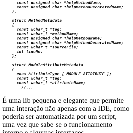
      const unsigned char *helpMethodName;

      const unsigned char *helpMethodDecoratedName;

    };

    struct MethodMetadata

    {

      const wchar_t *tag;

      const wchar_t *methodName;

      const unsigned char *helpMethodName;

      const unsigned char *helpMethodDecoratedName;

      const wchar_t *sourceFile;

      int lineNo;

    };

    struct ModuleAttributeMetadata

    {

      enum AttributeType { MODULE_ATTRIBUTE };

      const wchar_t *tag;

      const wchar_t *attributeName;

É uma lib pequena e elegante que permite
uma interação não apenas com a IDE, como
poderia ser automatizada por um script,
uma vez que sabe-se o funcionamento
interno e algumas interfaces.