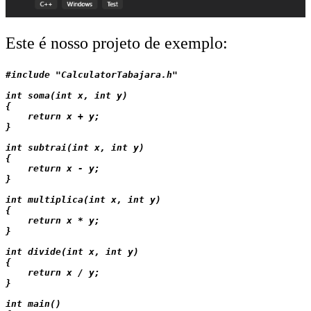
Este é nosso projeto de exemplo:
#include "CalculatorTabajara.h"

int soma(int x, int y)

{

    return x + y;

}

int subtrai(int x, int y)

{

    return x - y;

}

int multiplica(int x, int y)

{

    return x * y;

}

int divide(int x, int y)

{

    return x / y;

}

int main()
