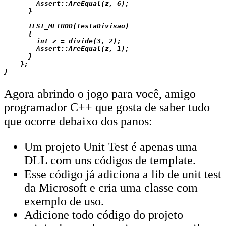
        Assert::AreEqual(z, 6);

      }

      TEST_METHOD(TestaDivisao)

      {

        int z = divide(3, 2);

        Assert::AreEqual(z, 1);

      }

    };

Agora abrindo o jogo para você, amigo
programador C++ que gosta de saber tudo
que ocorre debaixo dos panos:
Um projeto Unit Test é apenas uma
DLL com uns códigos de template.
Esse código já adiciona a lib de unit test
da Microsoft e cria uma classe com
exemplo de uso.
Adicione todo código do projeto