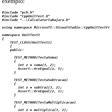
exemplo:
#include "pch.h"

#include "CppUnitTest.h"

#include "..\CalculatorTabajara.h"

using namespace Microsoft::VisualStudio::CppUnitTestFra
namespace UnitTest1

{

    TEST_CLASS(UnitTest1)

    {

    public:

      TEST_METHOD(TestaSoma)

      {

        int z = soma(3, 2);

        Assert::AreEqual(z, 5);

      }

      TEST_METHOD(TestaSubtracao)

      {

        int z = subtrai(3, 2);

        Assert::AreEqual(z, 1);

      }

      TEST_METHOD(TestaMultiplicacao)

      {

        int z = multiplica(3, 2);
