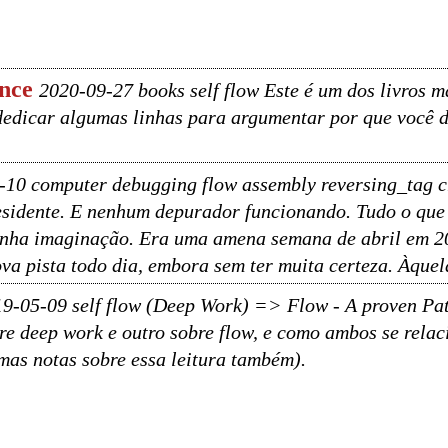
nce
2020-09-27 books self flow Este é um dos livros ma
edicar algumas linhas para argumentar por que você de
-10 computer debugging flow assembly reversing_tag 
esidente. E nenhum depurador funcionando. Tudo o que e
inha imaginação. Era uma amena semana de abril em 20
a pista todo dia, embora sem ter muita certeza. Àquela
9-05-09 self flow (Deep Work) => Flow - A proven Pat
obre deep work e outro sobre flow, e como ambos se re
mas notas sobre essa leitura também).