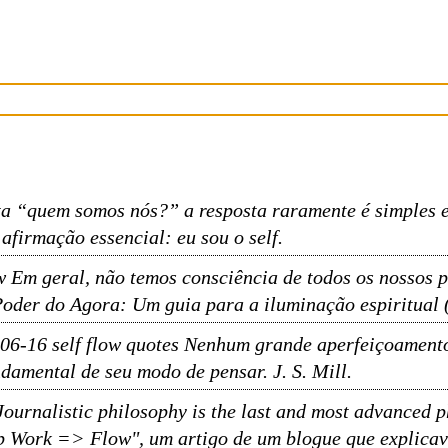
ta “quem somos nós?” a resposta raramente é simples 
firmação essencial: eu sou o self.
 Em geral, não temos consciência de todos os nossos p
der do Agora: Um guia para a iluminação espiritual (
06-16 self flow quotes Nenhum grande aperfeiçoament
amental de seu modo de pensar. J. S. Mill.
Journalistic philosophy is the last and most advanced p
p Work => Flow", um artigo de um blogue que explicava