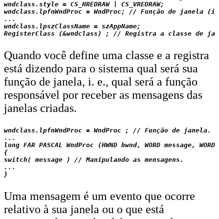
wndclass.style = CS_HREDRAW | CS_VREDRAW;

wndclass.lpfnWndProc = WndProc; // Função de janela (is
...

wndclass.lpszClassName = szAppName;

Quando você define uma classe e a registra
está dizendo para o sistema qual será sua
função de janela, i. e., qual será a função
responsável por receber as mensagens das
janelas criadas.
wndclass.lpfnWndProc = WndProc ; // Função de janela.

...

long FAR PASCAL WndProc (HWND hwnd, WORD message, WORD 
{

switch( message ) // Manipulando as mensagens.

...

Uma mensagem é um evento que ocorre
relativo à sua janela ou o que está