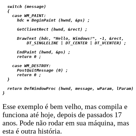
  switch (message)

  {

    case WM_PAINT:

      hdc = BeginPaint (hwnd, &ps) ;

      GetClientRect (hwnd, &rect) ;

      DrawText (hdc, "Hello, Windows!", -1, &rect,

          DT_SINGLELINE | DT_CENTER | DT_VCENTER) ;

      EndPaint (hwnd, &ps) ;

      return 0 ;

    case WM_DESTROY:

      PostQuitMessage (0) ;

      return 0 ;

  }

  return DefWindowProc (hwnd, message, wParam, lParam) 
Esse exemplo é bem velho, mas compila e
funciona até hoje, depois de passados 17
anos. Pode não rodar em sua máquina, mas
esta é outra história.