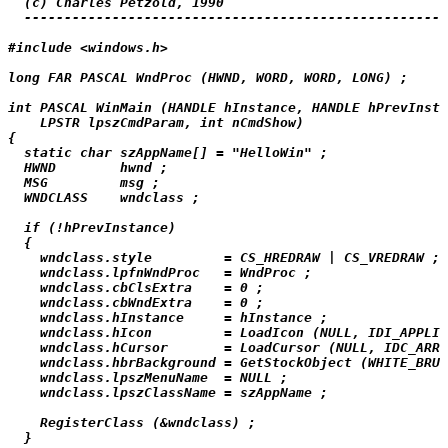
  (c) Charles Petzold, 1990

  -----------------------------------------------------
#include <windows.h>

long FAR PASCAL WndProc (HWND, WORD, WORD, LONG) ;

int PASCAL WinMain (HANDLE hInstance, HANDLE hPrevInsta
    LPSTR lpszCmdParam, int nCmdShow)

{

  static char szAppName[] = "HelloWin" ;

  HWND        hwnd ;

  MSG         msg ;

  WNDCLASS    wndclass ;

  if (!hPrevInstance)

  {

    wndclass.style         = CS_HREDRAW | CS_VREDRAW ;

    wndclass.lpfnWndProc   = WndProc ;

    wndclass.cbClsExtra    = 0 ;

    wndclass.cbWndExtra    = 0 ;

    wndclass.hInstance     = hInstance ;

    wndclass.hIcon         = LoadIcon (NULL, IDI_APPLIC
    wndclass.hCursor       = LoadCursor (NULL, IDC_ARRO
    wndclass.hbrBackground = GetStockObject (WHITE_BRUS
    wndclass.lpszMenuName  = NULL ;

    wndclass.lpszClassName = szAppName ;

    RegisterClass (&wndclass) ;

  }
