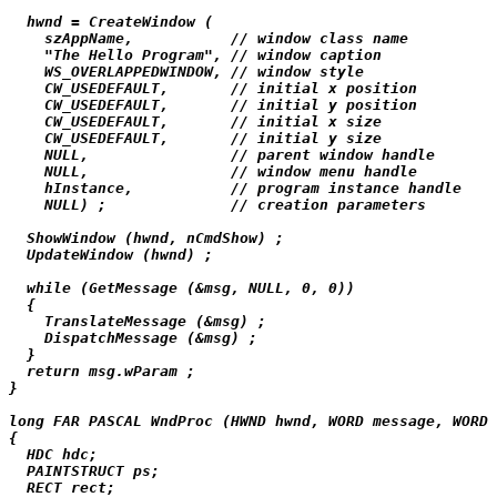
  hwnd = CreateWindow (

    szAppName,           // window class name

    "The Hello Program", // window caption

    WS_OVERLAPPEDWINDOW, // window style

    CW_USEDEFAULT,       // initial x position

    CW_USEDEFAULT,       // initial y position

    CW_USEDEFAULT,       // initial x size

    CW_USEDEFAULT,       // initial y size

    NULL,                // parent window handle

    NULL,                // window menu handle

    hInstance,           // program instance handle

    NULL) ;              // creation parameters

  ShowWindow (hwnd, nCmdShow) ;

  UpdateWindow (hwnd) ;

  while (GetMessage (&msg, NULL, 0, 0))

  {

    TranslateMessage (&msg) ;

    DispatchMessage (&msg) ;

  }

  return msg.wParam ;

}

long FAR PASCAL WndProc (HWND hwnd, WORD message, WORD 
{

  HDC hdc;

  PAINTSTRUCT ps;

  RECT rect;
