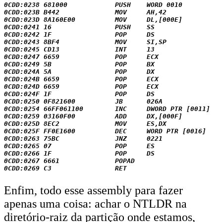
0CDD:0238 681000            PUSH    WORD 0010

0CDD:023B B442              MOV     AH,42

0CDD:023D 8A160E00          MOV     DL,[000E]

0CDD:0241 16                PUSH    SS

0CDD:0242 1F                POP     DS

0CDD:0243 8BF4              MOV     SI,SP

0CDD:0245 CD13              INT     13

0CDD:0247 6659              POP     ECX

0CDD:0249 5B                POP     BX

0CDD:024A 5A                POP     DX

0CDD:024B 6659              POP     ECX

0CDD:024D 6659              POP     ECX

0CDD:024F 1F                POP     DS

0CDD:0250 0F821600          JB      026A

0CDD:0254 66FF061100        INC     DWORD PTR [0011]

0CDD:0259 03160F00          ADD     DX,[000F]

0CDD:025D 8EC2              MOV     ES,DX

0CDD:025F FF0E1600          DEC     WORD PTR [0016]

0CDD:0263 75BC              JNZ     0221

0CDD:0265 07                POP     ES

0CDD:0266 1F                POP     DS

0CDD:0267 6661              POPAD

Enfim, todo esse assembly para fazer
apenas uma coisa: achar o NTLDR na
diretório-raiz da partição onde estamos,