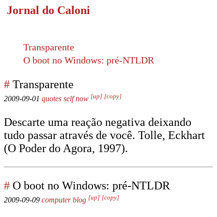
Jornal do Caloni
Transparente
O boot no Windows: pré-NTLDR
#
Transparente
[up]
[copy]
2009-09-01
quotes
self
now
Descarte uma reação negativa deixando
tudo passar através de você. Tolle, Eckhart
(O Poder do Agora, 1997).
#
O boot no Windows: pré-NTLDR
[up]
[copy]
2009-09-09
computer
blog