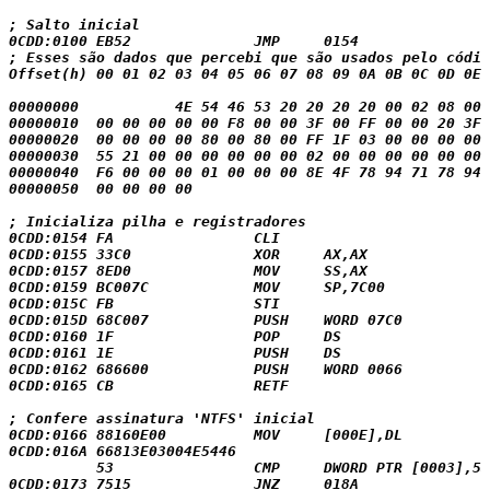
; Salto inicial

0CDD:0100 EB52              JMP     0154

; Esses são dados que percebi que são usados pelo códig
Offset(h) 00 01 02 03 04 05 06 07 08 09 0A 0B 0C 0D 0E 
00000000           4E 54 46 53 20 20 20 20 00 02 08 00 
00000010  00 00 00 00 00 F8 00 00 3F 00 FF 00 00 20 3F 
00000020  00 00 00 00 80 00 80 00 FF 1F 03 00 00 00 00 
00000030  55 21 00 00 00 00 00 00 02 00 00 00 00 00 00 
00000040  F6 00 00 00 01 00 00 00 8E 4F 78 94 71 78 94 
00000050  00 00 00 00                                  
; Inicializa pilha e registradores

0CDD:0154 FA                CLI

0CDD:0155 33C0              XOR     AX,AX

0CDD:0157 8ED0              MOV     SS,AX

0CDD:0159 BC007C            MOV     SP,7C00

0CDD:015C FB                STI

0CDD:015D 68C007            PUSH    WORD 07C0

0CDD:0160 1F                POP     DS

0CDD:0161 1E                PUSH    DS

0CDD:0162 686600            PUSH    WORD 0066

0CDD:0165 CB                RETF

; Confere assinatura 'NTFS' inicial

0CDD:0166 88160E00          MOV     [000E],DL

0CDD:016A 66813E03004E5446

          53                CMP     DWORD PTR [0003],53
0CDD:0173 7515              JNZ     018A
