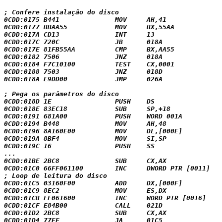
; Confere instalação do disco

0CDD:0175 B441              MOV     AH,41

0CDD:0177 BBAA55            MOV     BX,55AA

0CDD:017A CD13              INT     13

0CDD:017C 720C              JB      018A

0CDD:017E 81FB55AA          CMP     BX,AA55

0CDD:0182 7506              JNZ     018A

0CDD:0184 F7C10100          TEST    CX,0001

0CDD:0188 7503              JNZ     018D

0CDD:018A E9DD00            JMP     026A

; Pega os parâmetros do disco

0CDD:018D 1E                PUSH    DS

0CDD:018E 83EC18            SUB     SP,+18

0CDD:0191 681A00            PUSH    WORD 001A

0CDD:0194 B448              MOV     AH,48

0CDD:0196 8A160E00          MOV     DL,[000E]

0CDD:019A 8BF4              MOV     SI,SP

0CDD:019C 16                PUSH    SS

...

0CDD:01BE 2BC8              SUB     CX,AX

0CDD:01C0 66FF061100        INC     DWORD PTR [0011]

; Loop de leitura do disco

0CDD:01C5 03160F00          ADD     DX,[000F]

0CDD:01C9 8EC2              MOV     ES,DX

0CDD:01CB FF061600          INC     WORD PTR [0016]

0CDD:01CF E84B00            CALL    021D

0CDD:01D2 2BC8              SUB     CX,AX

0CDD:01D4 77EF              JA      01C5
