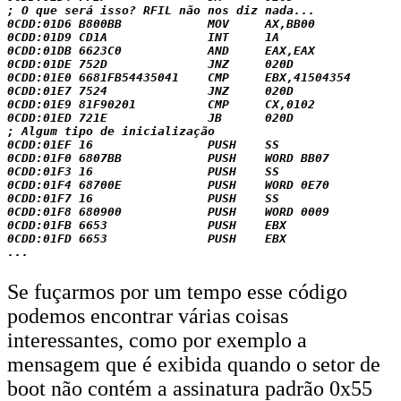
; O que será isso? RFIL não nos diz nada...

0CDD:01D6 B800BB            MOV     AX,BB00

0CDD:01D9 CD1A              INT     1A

0CDD:01DB 6623C0            AND     EAX,EAX

0CDD:01DE 752D              JNZ     020D

0CDD:01E0 6681FB54435041    CMP     EBX,41504354

0CDD:01E7 7524              JNZ     020D

0CDD:01E9 81F90201          CMP     CX,0102

0CDD:01ED 721E              JB      020D

; Algum tipo de inicialização

0CDD:01EF 16                PUSH    SS

0CDD:01F0 6807BB            PUSH    WORD BB07

0CDD:01F3 16                PUSH    SS

0CDD:01F4 68700E            PUSH    WORD 0E70

0CDD:01F7 16                PUSH    SS

0CDD:01F8 680900            PUSH    WORD 0009

0CDD:01FB 6653              PUSH    EBX

0CDD:01FD 6653              PUSH    EBX

Se fuçarmos por um tempo esse código
podemos encontrar várias coisas
interessantes, como por exemplo a
mensagem que é exibida quando o setor de
boot não contém a assinatura padrão 0x55