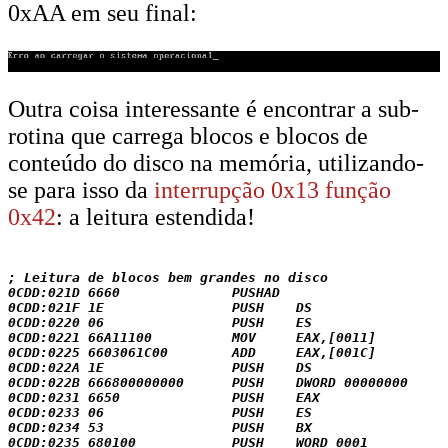
0xAA em seu final:
Outra coisa interessante é encontrar a sub-
rotina que carrega blocos e blocos de
conteúdo do disco na memória, utilizando-
se para isso da
interrupção 0x13 função
0x42
: a leitura estendida!
; Leitura de blocos bem grandes no disco

0CDD:021D 6660              PUSHAD

0CDD:021F 1E                PUSH    DS

0CDD:0220 06                PUSH    ES

0CDD:0221 66A11100          MOV     EAX,[0011]

0CDD:0225 6603061C00        ADD     EAX,[001C]

0CDD:022A 1E                PUSH    DS

0CDD:022B 666800000000      PUSH    DWORD 00000000

0CDD:0231 6650              PUSH    EAX

0CDD:0233 06                PUSH    ES

0CDD:0234 53                PUSH    BX

0CDD:0235 680100            PUSH    WORD 0001
