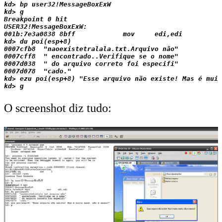
kd> bp user32!MessageBoxExW

kd> g

Breakpoint 0 hit

USER32!MessageBoxExW:

001b:7e3a0838 8bff            mov     edi,edi

kd> du poi(esp+8)

0007cfb8  "naoexistetralala.txt.Arquivo não"

0007cff8  " encontrado..Verifique se o nome"

0007d038  " do arquivo correto foi especifi"

0007d078  "cado."

kd> ezu poi(esp+8) "Esse arquivo não existe! Mas é muit
O screenshot diz tudo: