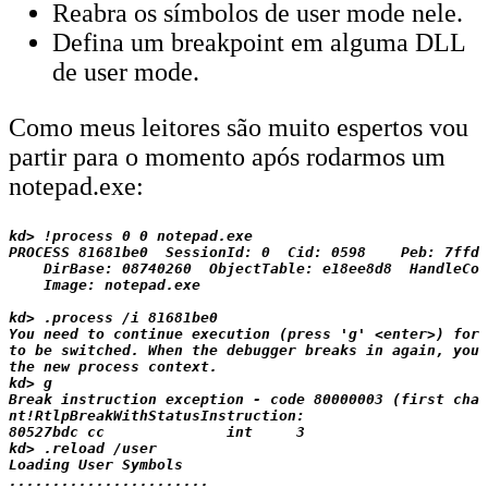
Reabra os símbolos de user mode nele.
Defina um breakpoint em alguma DLL
de user mode.
Como meus leitores são muito espertos vou
partir para o momento após rodarmos um
notepad.exe:
kd> !process 0 0 notepad.exe

PROCESS 81681be0  SessionId: 0  Cid: 0598    Peb: 7ffd7
    DirBase: 08740260  ObjectTable: e18ee8d8  HandleCou
    Image: notepad.exe

kd> .process /i 81681be0

You need to continue execution (press 'g' <enter>) for 
to be switched. When the debugger breaks in again, you 
the new process context.

kd> g

Break instruction exception - code 80000003 (first chan
nt!RtlpBreakWithStatusInstruction:

80527bdc cc              int     3

kd> .reload /user

Loading User Symbols

.......................
