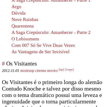
A Saga Crepúsculo: Amanhecer - Parte 1
Argo
Dúvida
Nove Rainhas
Quarentena
A Saga Crepúsculo: Amanhecer - Parte 2
O Lobisomem
Com 007 Só Se Vive Duas Vezes
As Vantagens de Ser Invisível
#
Os Visitantes
[up]
[copy]
2012-11-01
mostrasp
cinema
movies
Os Visitantes é o primeiro longa do alemão
Contudo Knoche e talvez por disso mesmo
com o tema dramático possui uma leveza e
ingenuidade que o torna particularmente