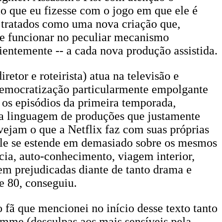
ão que eu fizesse com o jogo em que ele é
er tratados como uma nova criação que,
de funcionar no peculiar mecanismo
cientemente -- a cada nova produção assistida.
iretor e roteirista) atua na televisão e
democratização particularmente empolgante
 os episódios da primeira temporada,
 a linguagem de produções que justamente
vejam o que a Netflix faz com suas próprias
 ele se estende em demasiado sobre os mesmos
cia, auto-conhecimento, viagem interior,
aem prejudicadas diante de tanto drama e
e 80, conseguiu.
 fã que mencionei no início desse texto tanto
amme (desculpas aos mais sensíveis pela