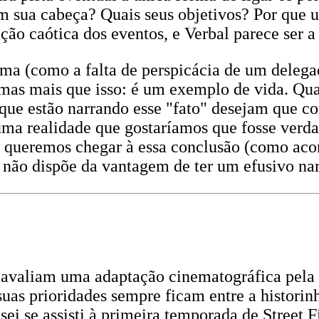
m sua cabeça? Quais seus objetivos? Por que u
ão caótica dos eventos, e Verbal parece ser a
ma (como a falta de perspicácia de um delegad
, mas mais que isso: é um exemplo de vida. Qu
s que estão narrando esse "fato" desejam que 
 uma realidade que gostaríamos que fosse verd
 queremos chegar à essa conclusão (como acon
a não dispõe da vantagem de ter um efusivo na
 avaliam uma adaptação cinematográfica pela
s prioridades sempre ficam entre a historinha,
sei se assisti à primeira temporada de Street F