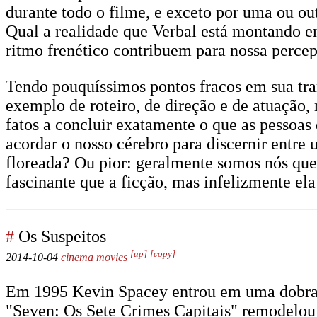
durante todo o filme, e exceto por uma ou out
Qual a realidade que Verbal está montando e
ritmo frenético contribuem para nossa percepç
Tendo pouquíssimos pontos fracos em sua tra
exemplo de roteiro, de direção e de atuação
fatos a concluir exatamente o que as pessoa
acordar o nosso cérebro para discernir entre
floreada? Ou pior: geralmente somos nós que
fascinante que a ficção, mas infelizmente el
#
Os Suspeitos
[up]
[copy]
2014-10-04
cinema
movies
Em 1995 Kevin Spacey entrou em uma dobradin
"Seven: Os Sete Crimes Capitais" remodelou 