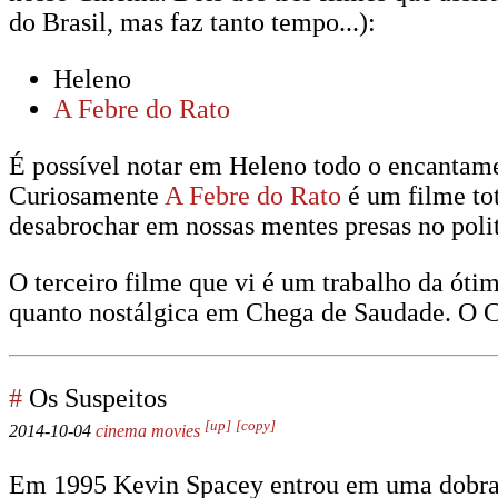
do Brasil, mas faz tanto tempo...):
Heleno
A Febre do Rato
É possível notar em Heleno todo o encantame
Curiosamente
A Febre do Rato
é um filme tot
desabrochar em nossas mentes presas no polit
O terceiro filme que vi é um trabalho da óti
quanto nostálgica em Chega de Saudade. O Ci
#
Os Suspeitos
[up]
[copy]
2014-10-04
cinema
movies
Em 1995 Kevin Spacey entrou em uma dobradin