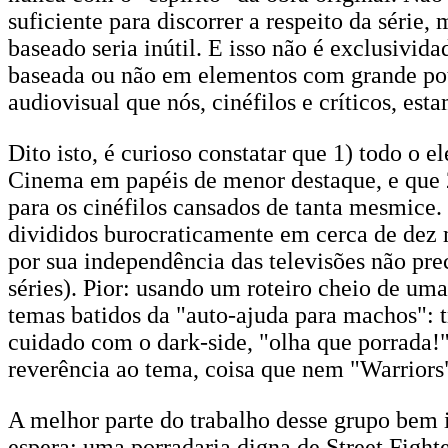
suficiente para discorrer a respeito da séri
baseado seria inútil. E isso não é exclusivid
baseada ou não em elementos com grande pot
audiovisual que nós, cinéfilos e críticos, est
Dito isto, é curioso constatar que 1) todo o el
Cinema em papéis de menor destaque, e que 
para os cinéfilos cansados de tanta mesmice
divididos burocraticamente em cerca de dez 
por sua independência das televisões não pre
séries). Pior: usando um roteiro cheio de um
temas batidos da "auto-ajuda para machos": t
cuidado com o dark-side, "olha que porrada!"
reverência ao tema, coisa que nem "Warriors
A melhor parte do trabalho desse grupo bem i
espera: uma porradaria digna de Street Fight