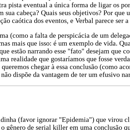
ra pista eventual a única forma de ligar os po
m sua cabeça? Quais seus objetivos? Por que u
ão caótica dos eventos, e Verbal parece ser a
ma (como a falta de perspicácia de um delegad
, mas mais que isso: é um exemplo de vida. Qu
s que estão narrando esse "fato" desejam que 
 uma realidade que gostaríamos que fosse verd
 queremos chegar à essa conclusão (como acon
a não dispõe da vantagem de ter um efusivo na
ha (favor ignorar "Epidemia") que virou clás
o gênero de serial killer em uma conclusão q