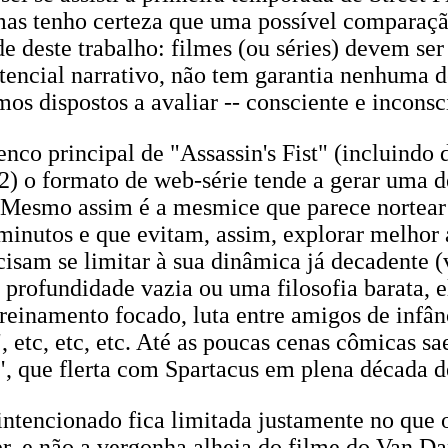
e, mas tenho certeza que uma possível comparaç
ade deste trabalho: filmes (ou séries) devem s
encial narrativo, não tem garantia nenhuma 
amos dispostos a avaliar -- consciente e incons
enco principal de "Assassin's Fist" (incluindo d
2) o formato de web-série tende a gerar uma 
. Mesmo assim é a mesmice que parece nortear
minutos e que evitam, assim, explorar melhor
cisam se limitar à sua dinâmica já decadente (
a profundidade vazia ou uma filosofia barata,
reinamento focado, luta entre amigos de infân
, etc, etc, etc. Até as poucas cenas cômicas s
", que flerta com Spartacus em plena década d
ntencionado fica limitada justamente no que o
er, e não a vergonha alheia do filme do Van D