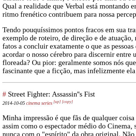
Qual a realidade que Verbal está montando e
ritmo frenético contribuem para nossa percepç
Tendo pouquíssimos pontos fracos em sua tra
exemplo de roteiro, de direção e de atuação
fatos a concluir exatamente o que as pessoa
acordar o nosso cérebro para discernir entre
floreada? Ou pior: geralmente somos nós que
fascinante que a ficção, mas infelizmente el
#
Street Fighter: Assassin''s Fist
[up]
[copy]
2014-10-05
cinema
series
Minha impressão é que fãs de qualquer coisa
assim como o espectador médio do Cinema, sua
nunca com o "espírito" da obra original. Não 