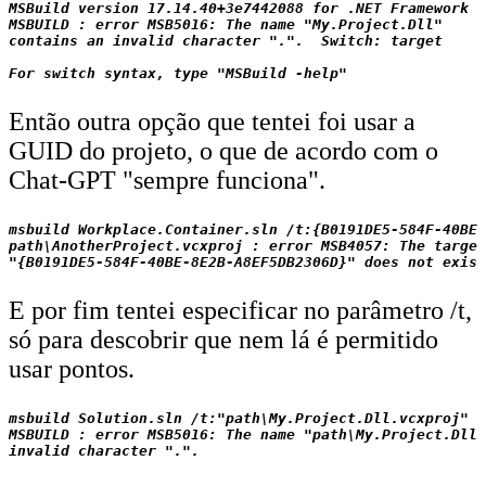
MSBuild version 17.14.40+3e7442088 for .NET Framework

MSBUILD : error MSB5016: The name "My.Project.Dll"

contains an invalid character ".".  Switch: target

Então outra opção que tentei foi usar a
GUID do projeto, o que de acordo com o
Chat-GPT "sempre funciona".
msbuild Workplace.Container.sln /t:{B0191DE5-584F-40BE-
path\AnotherProject.vcxproj : error MSB4057: The target

E por fim tentei especificar no parâmetro /t,
só para descobrir que nem lá é permitido
usar pontos.
msbuild Solution.sln /t:"path\My.Project.Dll.vcxproj"

MSBUILD : error MSB5016: The name "path\My.Project.Dll.