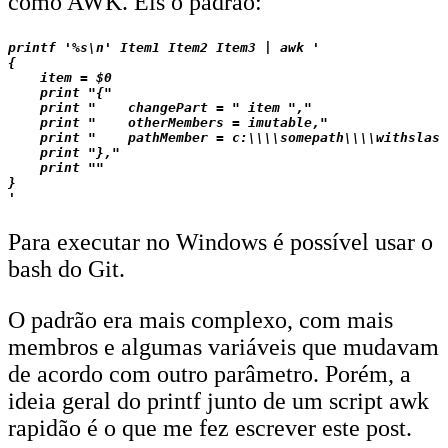
como AWK. Eis o padrão:
printf '%s\n' Item1 Item2 Item3 | awk '

{

    item = $0

    print "{"

    print "    changePart = " item ","

    print "    otherMembers = imutable,"

    print "    pathMember = c:\\\\somepath\\\\withslash
    print "},"

    print ""

}

Para executar no Windows é possível usar o
bash do Git.
O padrão era mais complexo, com mais
membros e algumas variáveis que mudavam
de acordo com outro parâmetro. Porém, a
ideia geral do printf junto de um script awk
rapidão é o que me fez escrever este post.