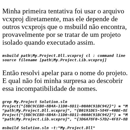
Minha primeira tentativa foi usar o arquivo
vcxproj diretamente, mas ele depende de
outros vcxprojs que o msbuild não encontra,
provavelmente por se tratar de um projeto
isolado quando executado assim.
msbuild path\My.Project.Dll.vcxproj cl : command line  
Então resolvi apelar para o nome do projeto.
E qual não foi minha surpresa ao descobrir
essa incompatibilidade de nomes.
grep My.Project Solution.sln

Project("{8BC9CEB8-8B4A-11D0-8D11-00A0C91BC942}") = "My
"path\My.Project.Dll.vcxproj", "{B0191DE5-584F-40BE-8E2
Project("{8BC9CEB8-8B4A-11D0-8D11-00A0C91BC942}") = "My
"path\My.Project.Lib.vcxproj", "{3D6A78F0-57D2-4F87-8B5
msbuild Solution.sln -t:"My.Project.Dll"
